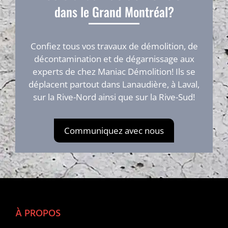
dans le Grand Montréal?
Confiez tous vos travaux de démolition, de
décontamination et de dégarnissage aux
experts de chez Maniac Démolition! Ils se
déplacent partout dans Lanaudière, à Laval,
sur la Rive-Nord ainsi que sur la Rive-Sud!
Communiquez
avec nous
À PROPOS